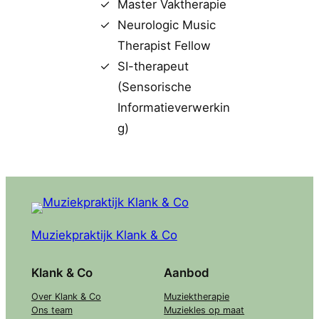
Master Vaktherapie
Neurologic Music
Therapist Fellow
SI-therapeut
(Sensorische
Informatieverwerkin
g)
Muziekpraktijk Klank & Co
Klank & Co
Aanbod
Over Klank & Co
Muziektherapie
Ons team
Muziekles op maat